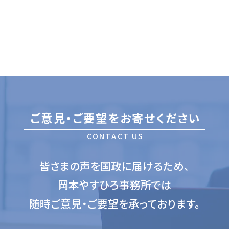
ご
意
見
・
ご
要
望
を
お
寄
せ
く
だ
さ
い
C
O
N
T
A
C
T
U
S
皆さまの声を国政に届けるため、
岡本やすひろ事務所では
随時ご意見・ご要望を承っております。