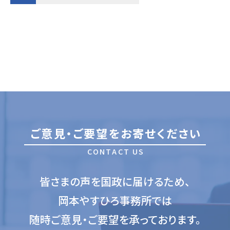
ご
意
見
・
ご
要
望
を
お
寄
せ
く
だ
さ
い
C
O
N
T
A
C
T
U
S
皆さまの声を国政に届けるため、
岡本やすひろ事務所では
随時ご意見・ご要望を承っております。